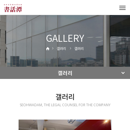
Tog
navi
GALLERY
갤러리
갤러리
갤러리
갤러리
SEOHWADAM, THE LEGAL COUNSEL FOR THE COMPANY