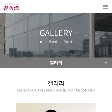
Tog
navi
GALLERY
갤러리
갤러리
갤러리
갤러리
SEOHWADAM, THE LEGAL COUNSEL FOR THE COMPANY